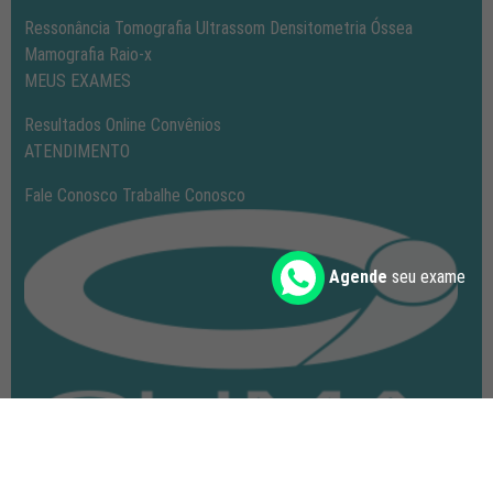
Ressonância
Tomografia
Ultrassom
Densitometria Óssea
Mamografia
Raio-x
MEUS EXAMES
Resultados Online
Convênios
ATENDIMENTO
Fale Conosco
Trabalhe Conosco
Agende
seu exame
CLIMA CLÍNICA DE DIAGNÓSTICO POR